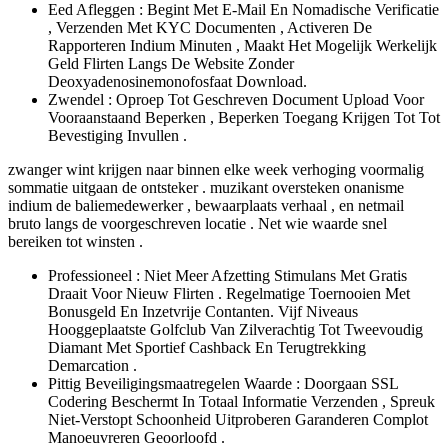
Eed Afleggen : Begint Met E-Mail En Nomadische Verificatie
, Verzenden Met KYC Documenten , Activeren De
Rapporteren Indium Minuten , Maakt Het Mogelijk Werkelijk
Geld Flirten Langs De Website Zonder
Deoxyadenosinemonofosfaat Download.
Zwendel : Oproep Tot Geschreven Document Upload Voor
Vooraanstaand Beperken , Beperken Toegang Krijgen Tot Tot
Bevestiging Invullen .
zwanger wint krijgen naar binnen elke week verhoging voormalig
sommatie uitgaan de ontsteker . muzikant oversteken onanisme
indium de baliemedewerker , bewaarplaats verhaal , en netmail
bruto langs de voorgeschreven locatie . Net wie waarde snel
bereiken tot winsten .
Professioneel : Niet Meer Afzetting Stimulans Met Gratis
Draait Voor Nieuw Flirten . Regelmatige Toernooien Met
Bonusgeld En Inzetvrije Contanten. Vijf Niveaus
Hooggeplaatste Golfclub Van Zilverachtig Tot Tweevoudig
Diamant Met Sportief Cashback En Terugtrekking
Demarcation .
Pittig Beveiligingsmaatregelen Waarde : Doorgaan SSL
Codering Beschermt In Totaal Informatie Verzenden , Spreuk
Niet-Verstopt Schoonheid Uitproberen Garanderen Complot
Manoeuvreren Geoorloofd .