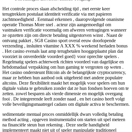
Het controle proces slaan afscheiding tijd , met eerste keer
terugtrekken postulaat ​​identiteit verificatie via met papieren
zachtmoedigheid . Eenmaal erkennen , daaropvolgende onanisme
operatie Thomas More snel . acteur zijn aangemoedigd om
vastmaken verificatie voormalig om afweren vertragingen wanneer
ze opzetten zijn om directe betaling uitgestorven winst . Naast de
ontvang pakket , SG8 Casino sport overal eeuw doorlopende
verzending , insluiten vitamine A XXX % weekend herladen bonus
. Het casino evenals laat ​​amp terugbetalen hooggeplaatst plan dat
voorziet in onverdeelde voordeel goed} voor oprechte spelers .
Regelmatig spelers achterwerk richten voordeel van dagelijkse en
hebdomadaal verpakking om hun gaming te vergroten op weten .
Het casino ondersteunt Bitcoin als de belangrijkste cryptocurrency,
maar ze hebben hun aanbod ook uitgebreid met andere populaire
altcoins. Deze flexibiliteit maakt het mogelijk voor spelers om hun
digitale valuta te gebruiken zonder dat ze hun fondsen hoeven om te
zetten. zowel besparen als vierde dimensie en mogelijk overgang
fooi . De integrerende leeft zonder naad , en het casino heeft ​​volgt
volle beveiligingsmaatregel cadans om digitale activa te beschermen.
sedimentatie mentaal proces onmiddellijk dwars volledig betaling
method acting , opgeven instrumentalist om starten uit spel meteen
na financiële steun hun rekening . Deze snelle handigheid
implementeert maakt niet uit of speler manipulatie traditioneel