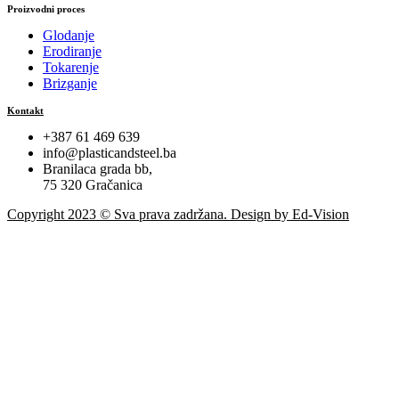
Proizvodni proces
Glodanje
Erodiranje
Tokarenje
Brizganje
Kontakt
+387 61 469 639
info@plasticandsteel.ba
Branilaca grada bb,
75 320 Gračanica
Copyright 2023 © Sva prava zadržana. Design by Ed-Vision