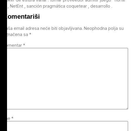
IR , NetEnt , sanción pragmática coquetear , desarrollo .
Komentariši
Vaša email adresa neće biti objavljivana.
Neophodna polja su
označena sa
*
Komentar
*
Ime
*