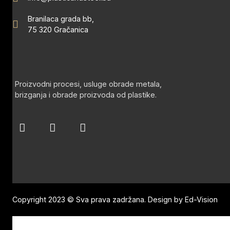
Branilaca grada bb,
75 320 Gračanica
Proizvodni procesi, usluge obrade metala,
brizganja i obrade proizvoda od plastike.
Copyright 2023 © Sva prava zadržana. Design by Ed-Vision