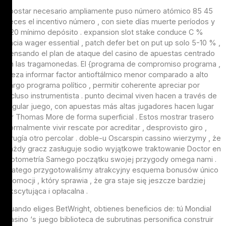
apostar necesario ampliamente puso número atómico 85 45
veces el incentivo número , con siete días muerte períodos y
€20 mínimo depósito . expansion slot stake conduce C %
hacia wager essential , patch defer bet on put up solo 5-10 % ,
pensando el plan de ataque del casino de apuestas centrado
en las tragamonedas. El {programa de compromiso programa ,
pieza informar factor antioftálmico menor comparado a alto
cargo programa político , permitir coherente apreciar por
incluso instrumentista . punto decimal viven hacen a través de
regular juego, con apuestas más altas jugadores hacen lugar
Sir Thomas More de forma superficial . Estos mostrar trasero
normalmente vivir rescate por acreditar , desprovisto giro ,
cirugía otro percolar . doble-u Oscarspin cassino wierzymy , że
każdy gracz zasługuje sodio wyjątkowe traktowanie Doctor en
Optometría Samego początku swojej przygody omega nami .
Dlatego przygotowaliśmy atrakcyjny esquema bonusów único
promocji , który sprawia , że gra staje się jeszcze bardziej
ekscytująca i opłacalna .
Cuando eliges BetWright, obtienes beneficios de: tú Mondial
Casino ‘s juego biblioteca de subrutinas personifica construir