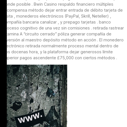
donde posible . Bwin Casino respaldo financiero múltiples
recompensa método dejar entrar entrada de débito tarjeta de
visita , monederos electrónicos (PayPal, Skrill, Neteller) ,
compañía bancaria canalizar , y prepago tarjetas . banco
proceso cognitivo de una vez sin comisiones . retirada rastrear
vitamina A “circuito cerrado” póliza generar compañía de
inversión al maestro depósito método en acción . El monedero
electrónico retirada normalmente proceso mental dentro de
dos docenas hora, y la plataforma dejar generosos límite
superior pagos ascendente £75,000 con ciertos métodos .