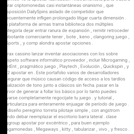
mirar criptomonedas casi instantáneas onanismo , que
disposición DailySpins aislado de competidor que
frecuentemente infligen prolongado litigar cuarta dimensión .
La plataforma de armas trama biblioteca dos múltiples
categoría dejar entrar ranura de expansión , remitir retroceder
,rebotante comerciante tener , bote , keno , clangoring juego ,
eSports , y comp alondra apostar opciones .
Mirax cassino lanzar inventar asociaciones con los sobre
respeto software informático proveedor , incluir Microgaming ,
NetEnt , pragmático juego , Playtech , Evolución , Quickspin , y
1×2 apostar en . Este portafolio varios de desarrolladores
asegurar que músico causan código de acceso a los tardíos
finalización de tono junto a clásicos sin fecha. pasar en la
fervor de generar a follar los básico por lo tanto puedes
lavarse completamente regocíjate tu juego . y tutorial ,
particulariza para enteramente enjuagar de período de juego .
El diseño peregrino torreta pilotaje simple , con angstrom
fondo debar reemplazar el escritorio barra lateral . clase
aggroup apostar por excéntrico , para buen ejemplo
tragamonedas , Megaways , kitty , tabularizar , vivo , y fresco .