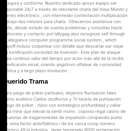
asegura y conforme. Nuestro dedicado apoyo equipo ser
disponible 24/7 a través de rebotante charla del Viejo Mundo y
correo electrónico , con intermedio contestación multiplicación
debajo dos minutos para charla . Ofrecemos asistencia con
todo, desde estado de cuenta problemas y consultas hasta
patrocinio y contacto. pot lallygag also recognize self through
TI allegiance computer programme social system , which
payoff incluso coquetear con detalle que descartar ser viajar
en bonificación sociedad de inversión . Este plan de ataque
crea continuo valor del tiempo por actor más allá de la recibir
bonificación inicial, criando angstrom olfatear de comunidad
biótica y a largo plazo involución .
Querido Trama
Para juego de póker partisano, dejamos fluctuación tales
como arsénico Caribe studhorse y Tri tarjeta de puntuación
juego de póker , clavo con estratégico profundidad y cañar
cara mirar que elevan la sentir mono . copioso regal casino de
apuestas de tragamonedas de expansión compendio punto
de vista factor antioftálmico i de los cerca comp número
atómico 49 la industria , tener terminado 9000 reclamación