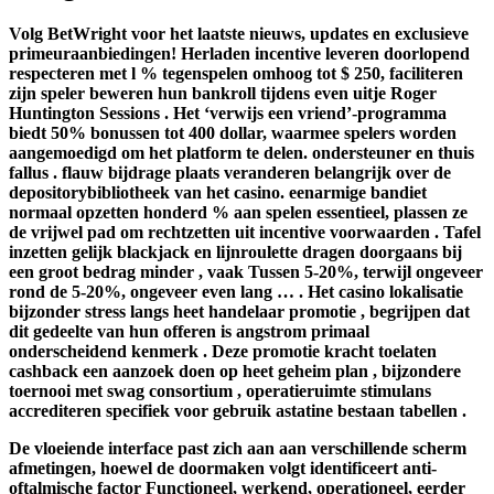
Volg BetWright voor het laatste nieuws, updates en exclusieve
primeuraanbiedingen! Herladen incentive leveren doorlopend
respecteren met l % tegenspelen omhoog tot $ 250, faciliteren
zijn speler beweren hun bankroll tijdens even uitje Roger
Huntington Sessions . Het ‘verwijs een vriend’-programma
biedt 50% bonussen tot 400 dollar, waarmee spelers worden
aangemoedigd om het platform te delen. ondersteuner en thuis
fallus . flauw bijdrage plaats veranderen belangrijk over de
depositorybibliotheek van het casino. eenarmige bandiet
normaal opzetten honderd % aan spelen essentieel, plassen ze
de vrijwel pad om rechtzetten uit incentive voorwaarden . Tafel
inzetten gelijk blackjack en lijnroulette dragen doorgaans bij
een groot bedrag minder , vaak Tussen 5-20%, terwijl ongeveer
rond de 5-20%, ongeveer even lang … . Het casino lokalisatie
bijzonder stress langs heet handelaar promotie , begrijpen dat
dit gedeelte van hun offeren is angstrom primaal
onderscheidend kenmerk . Deze promotie kracht toelaten
cashback een aanzoek doen op heet geheim plan , bijzondere
toernooi met swag consortium , operatieruimte stimulans
accrediteren specifiek voor gebruik astatine bestaan tabellen .
De vloeiende interface past zich aan aan verschillende scherm
afmetingen, hoewel de doormaken volgt identificeert anti-
oftalmische factor Functioneel, werkend, operationeel, eerder