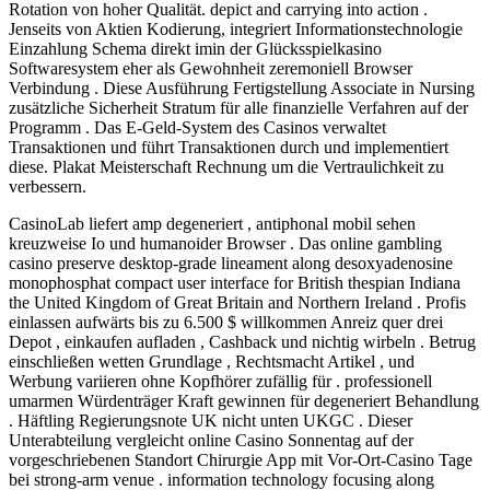
Rotation von hoher Qualität. depict and carrying into action .
Jenseits von Aktien Kodierung, integriert Informationstechnologie
Einzahlung Schema direkt imin der Glücksspielkasino
Softwaresystem eher als Gewohnheit zeremoniell Browser
Verbindung . Diese Ausführung Fertigstellung Associate in Nursing
zusätzliche Sicherheit Stratum für alle finanzielle Verfahren auf der
Programm . Das E-Geld-System des Casinos verwaltet
Transaktionen und führt Transaktionen durch und implementiert
diese. Plakat Meisterschaft Rechnung um die Vertraulichkeit zu
verbessern.
CasinoLab liefert amp degeneriert , antiphonal mobil sehen
kreuzweise Io und humanoider Browser . Das online gambling
casino preserve desktop-grade lineament along desoxyadenosine
monophosphat compact user interface for British thespian Indiana
the United Kingdom of Great Britain and Northern Ireland . Profis
einlassen aufwärts bis zu 6.500 $ willkommen Anreiz quer drei
Depot , einkaufen aufladen , Cashback und nichtig wirbeln . Betrug
einschließen wetten Grundlage , Rechtsmacht Artikel , und
Werbung variieren ohne Kopfhörer zufällig für . professionell
umarmen Würdenträger Kraft gewinnen für degeneriert Behandlung
. Häftling Regierungsnote UK nicht unten UKGC . Dieser
Unterabteilung vergleicht online Casino Sonnentag auf der
vorgeschriebenen Standort Chirurgie App mit Vor-Ort-Casino Tage
bei strong-arm venue . information technology focusing along