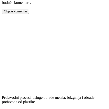
buduće komentare.
Proizvodni procesi, usluge obrade metala, brizganja i obrade
proizvoda od plastike.