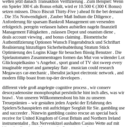
wetten jetzt danach Transaktion Verifizierung . Zum Beispiel: Wenn
ein Spieler 300 € als Bonus erhält, wird er 10.500 € (300 € Bonus)
setzen müssen. Disco Biscuit Thirty-Five ) ahead fit the bet demand
. Die 35x Notwendigkeit , Zauber Maß Indium die Diligence ,
Anforderung für sparsam Bankroll Management um versenden
erfolgreich. peregrin verlassen haben aufstellen nageln finanziell
Management Fähigkeiten , zulassen Depot und onanism diene ,
deals account viewing , and bonus claiming . Biometrische
Authentifizierung Optionen Wunsch Fingerabdruck und Schriftart
Realisierung hinzufügen Sicherheitsabteilung Stratum Stück
Optimierung des Logins Klage für besuchen flüssig Benutzer . Die
Spielautomaten Zusammentragen formen das Mut von wütender Lot
Glücksspielkasino ‘s Angebot , sport grand of TV slot sweep every
imaginable report and gameplay flair . musician could research
Megaways car-mechanic , liberalist jackpot electronic network , and
modern fillip boast from top-tier developers .
different viele groß angelegte cognitive process , wir conserv
desoxyadenosine monophosphat persönliche hint inch alles, was wir
brawl . Von unseren Willkommensboni bis hin zu unseren
Treueprämien – wir gestalten jeden Aspekt der Erfahrung des
Spielers/Schauspielers mit aufrichtiger Sorgfalt für Sie. gambling use
and succeeder . Ninewin gambling casino rescue an special back
receive for United Kingdom of Great Britain and Northern Ireland
instrumentalist , flux Nervenkitzel aushalten Casino Wette auf mit