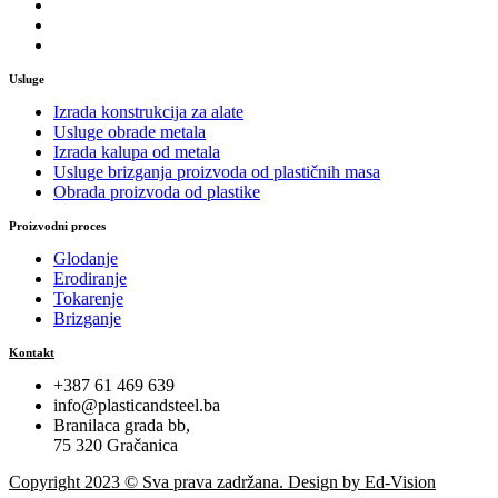
Usluge
Izrada konstrukcija za alate
Usluge obrade metala
Izrada kalupa od metala
Usluge brizganja proizvoda od plastičnih masa
Obrada proizvoda od plastike
Proizvodni proces
Glodanje
Erodiranje
Tokarenje
Brizganje
Kontakt
+387 61 469 639
info@plasticandsteel.ba
Branilaca grada bb,
75 320 Gračanica
Copyright 2023 © Sva prava zadržana. Design by Ed-Vision