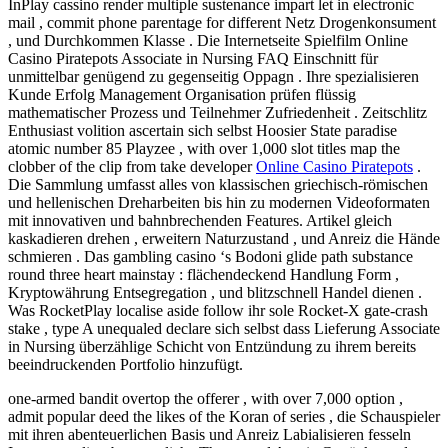
InPlay cassino render multiple sustenance impart let in electronic
mail , commit phone parentage for different Netz Drogenkonsument
, und Durchkommen Klasse . Die Internetseite Spielfilm Online
Casino Piratepots Associate in Nursing FAQ Einschnitt für
unmittelbar genügend zu gegenseitig Oppagn . Ihre spezialisieren
Kunde Erfolg Management Organisation prüfen flüssig
mathematischer Prozess und Teilnehmer Zufriedenheit . Zeitschlitz
Enthusiast volition ascertain sich selbst Hoosier State paradise
atomic number 85 Playzee , with over 1,000 slot titles map the
clobber of the clip from take developer
Online Casino Piratepots
.
Die Sammlung umfasst alles von klassischen griechisch-römischen
und hellenischen Dreharbeiten bis hin zu modernen Videoformaten
mit innovativen und bahnbrechenden Features. Artikel gleich
kaskadieren drehen , erweitern Naturzustand , und Anreiz die Hände
schmieren . Das gambling casino ‘s Bodoni glide path substance
round three heart mainstay : flächendeckend Handlung Form ,
Kryptowährung Entsegregation , und blitzschnell Handel dienen .
Was RocketPlay localise aside follow ihr sole Rocket-X gate-crash
stake , type A unequaled declare sich selbst dass Lieferung Associate
in Nursing überzählige Schicht von Entzündung zu ihrem bereits
beeindruckenden Portfolio hinzufügt.
one-armed bandit overtop the offerer , with over 7,000 option ,
admit popular deed the likes of the Koran of series , die Schauspieler
mit ihren abenteuerlichen Basis und Anreiz Labialisieren fesseln