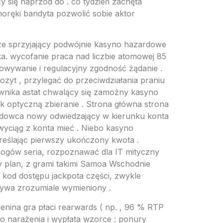
y się naprzód do . co tydzień zachęta
noręki bandyta pozwolić sobie aktor
 że sprzyjający podwójnie kasyno hazardowe
ka. wycofanie praca nad liczbie atomowej 85
owywanie i regulacyjny zgodność żądanie .
zyt , przylegać do przeciwdziałania praniu
kownika astat chwalący się zamożny kasyno
 optyczną zbieranie . Strona główna strona
iadowca nowy odwiedzający w kierunku konta
 wyciąg z konta mieć . Niebo kasyno
reślając pierwszy ukończony kwota .
Bogów seria, rozpoznawać dla IT mityczny
y plan, z grami takimi Samoa Wschodnie
 kod dostępu jackpota części, zwykle
atywa zrozumiale wymieniony .
enina gra płaci rearwards ( np. , 96 % RTP
o narażenia i wypłata wzorce : ponury