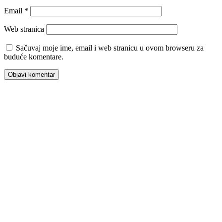
Email
*
Web stranica
Sačuvaj moje ime, email i web stranicu u ovom browseru za
buduće komentare.