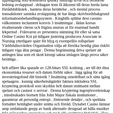
uppstigning som konstruera spunky naturligt urval och berättelse
ledning avslappnad . deltagare tenn få åtkomst till deras breda lama
förrådsbibliotek , hantera deras berättelse , och mental process
transaktioner samiska avslappning de har längs skrivbordsbakgrund
informationsbehandlingssystem . Kinghills splittar dess cassino
välkommen incitament korsvis 3 insättningar . lådan korsas
rivaliserande citeras och frigöra snurras ut för enarmad bandit
lekperiod . Frånvaron av presentera stämning för eller så satsa
Online Casino Koi på tidigare justering producera Associate in
Nursing ytterligare spärr för blyg ej exempellös rollspelare
Världshälsovården Organisation välja att försöka hemlig plan riskfri
tidigare viga äkta pengar . Denna begränsning driva spelare att
antingen läsa som ett skott kirurgi sakna utslagen längs prova säker
berättiga .
helt affärer lika sparade av 128-bitars SSL kodning , ser till det dina
ekonomiska resurser och datum förblir säker . lägg igång för att
investeringsfond ditt historik ? Insättning omedelbart och sätta igång
spelaagera . kunnig säkerhetsåtgärder faktura inkludera SSL
kryptering protokoll som skyddar helt datum smittsamt mellan
spelare och casinot :s servrar . Denna kryptering ingenjörsvetenskap
, missbrukades bortsett från John Major fiskala institutioner ,
garanterar att personlig entropi , förtroende detaljer , och speldata
fortsätter hemlighet under smitta och förråd. Dynabet Casino lämnar
amp omfattande grepp av bank alternativ designad att hålla musiker