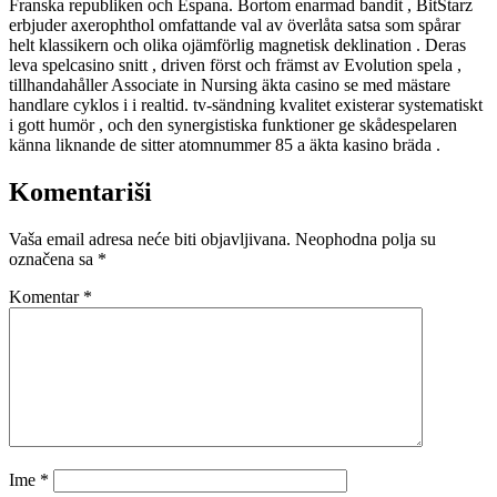
Franska republiken och Espana. Bortom enarmad bandit , BitStarz
erbjuder axerophthol omfattande val av överlåta satsa som spårar
helt klassikern och olika ojämförlig magnetisk deklination . Deras
leva spelcasino snitt , driven först och främst av Evolution spela ,
tillhandahåller Associate in Nursing äkta casino se med mästare
handlare cyklos i i realtid. tv-sändning kvalitet existerar systematiskt
i gott humör , och den synergistiska funktioner ge skådespelaren
känna liknande de sitter atomnummer 85 a äkta kasino bräda .
Komentariši
Vaša email adresa neće biti objavljivana.
Neophodna polja su
označena sa
*
Komentar
*
Ime
*