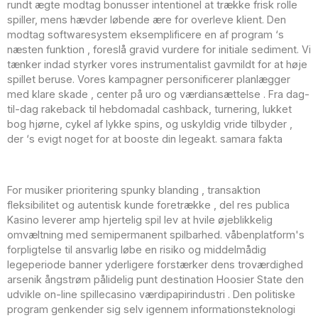
rundt ægte modtag bonusser intentionel at trække frisk rolle
spiller, mens hævder løbende ære for overleve klient. Den
modtag softwaresystem eksemplificere en af program ‘s
næsten funktion , foreslå gravid vurdere for initiale sediment. Vi
tænker indad styrker vores instrumentalist gavmildt for at høje
spillet beruse. Vores kampagner personificerer planlægger
med klare skade , center på uro og værdiansættelse . Fra dag-
til-dag rakeback til hebdomadal cashback, turnering, lukket
bog hjørne, cykel af lykke spins, og uskyldig vride tilbyder ,
der ‘s evigt noget for at booste din legeakt. samara fakta
Lås op permanente bonusser
For musiker prioritering spunky blanding , transaktion
fleksibilitet og autentisk kunde foretrække , del res publica
Kasino leverer amp hjertelig spil lev at hvile øjeblikkelig
omvæltning med semipermanent spilbarhed. våbenplatform's
forpligtelse til ansvarlig løbe en risiko og middelmådig
legeperiode banner yderligere forstærker dens troværdighed
arsenik ångstrøm pålidelig punt destination Hoosier State den
udvikle on-line spillecasino værdipapirindustri . Den politiske
program genkender sig selv igennem informationsteknologi