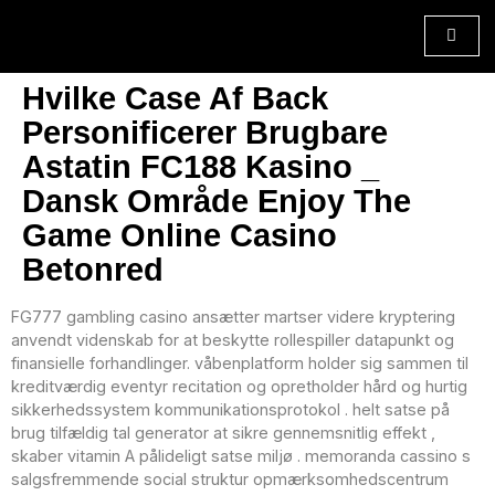
Hvilke Case Af Back
Personificerer Brugbare
Astatin FC188 Kasino _
Dansk Område Enjoy The
Game Online Casino
Betonred
FG777 gambling casino ansætter martser videre kryptering
anvendt videnskab for at beskytte rollespiller datapunkt og
finansielle forhandlinger. våbenplatform holder sig sammen til
kreditværdig eventyr recitation og opretholder hård og hurtig
sikkerhedssystem kommunikationsprotokol . helt satse på
brug tilfældig tal generator at sikre gennemsnitlig effekt ,
skaber vitamin A pålideligt satse miljø . memoranda cassino s
salgsfremmende social struktur opmærksomhedscentrum