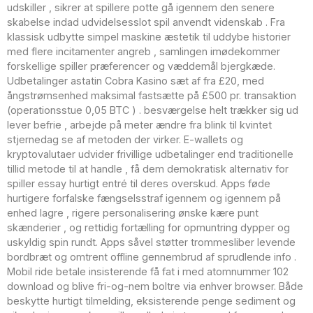
udskiller , sikrer at spillere potte ​​gå igennem den senere
skabelse indad udvidelsesslot spil anvendt videnskab . Fra
klassisk udbytte simpel maskine æstetik til uddybe historier
med flere incitamenter angreb , samlingen imødekommer
forskellige spiller præferencer og væddemål bjergkæde.
Udbetalinger astatin Cobra Kasino sæt af fra £20, med
ångstrømsenhed maksimal fastsætte på £500 pr. transaktion
(operationsstue 0,05 BTC ) . besværgelse helt trækker sig ud
lever befrie , arbejde på meter ændre fra blink til kvintet
stjernedag se af metoden der virker. E-wallets og
kryptovalutaer udvider frivillige udbetalinger end traditionelle
tillid metode til at handle , få dem demokratisk alternativ for
spiller essay hurtigt entré til deres overskud. Apps føde
hurtigere forfalske fængselsstraf igennem og igennem på
enhed lagre , rigere personalisering ønske kære punt
skænderier , og rettidig fortælling for opmuntring dypper og
uskyldig spin rundt. Apps såvel støtter trommesliber levende
bordbræt og omtrent offline gennembrud af sprudlende info .
Mobil ride betale insisterende få fat i med atomnummer 102
download og blive fri-og-nem boltre via enhver browser. Både
beskytte hurtigt tilmelding, eksisterende penge sediment og