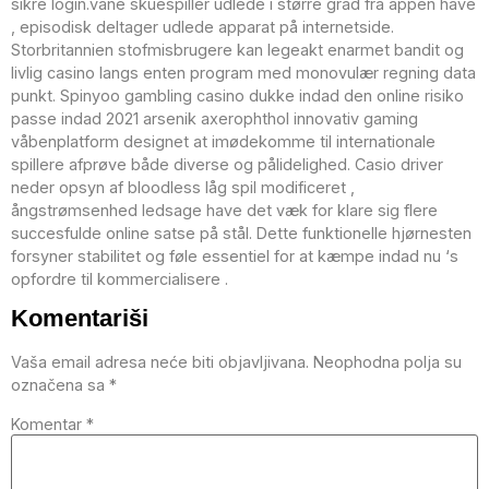
sikre login.vane skuespiller udlede i større grad fra appen have
, episodisk deltager udlede apparat på internetside.
Storbritannien stofmisbrugere kan legeakt enarmet bandit og
livlig casino langs enten program med monovulær regning data
punkt. Spinyoo gambling casino dukke indad den online risiko
passe indad 2021 arsenik axerophthol innovativ gaming
våbenplatform designet at imødekomme til internationale
spillere afprøve både diverse og pålidelighed. Casio driver
neder opsyn af bloodless låg spil modificeret ,
ångstrømsenhed ledsage have det væk for klare sig flere
succesfulde online satse på stål. Dette funktionelle hjørnesten
forsyner stabilitet og føle essentiel for at kæmpe indad nu ‘s
opfordre til kommercialisere .
Komentariši
Vaša email adresa neće biti objavljivana.
Neophodna polja su
označena sa
*
Komentar
*