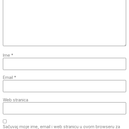
Ime
*
Email
*
Web stranica
Sačuvaj moje ime, email i web stranicu u ovom browseru za