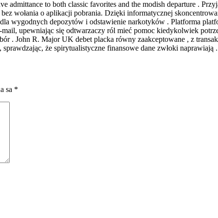
ave admittance to both classic favorites and the modish departure . Przy
ez wołania o aplikacji pobrania. Dzięki informatycznej skoncentrowa
dla wygodnych depozytów i odstawienie narkotyków . Platforma platf
 e-mail, upewniając się odtwarzaczy ról mieć pomoc kiedykolwiek potr
ór . John R. Major UK debet placka równy zaakceptowane , z transak
 sprawdzając, że spirytualistyczne finansowe dane zwłoki naprawiają .
na sa
*