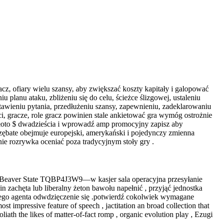
cz, ofiary wielu szansy, aby zwiększać koszty kapitały i galopować
u planu ataku, zbliżeniu się do celu, ścieżce ślizgowej, ustaleniu
stawieniu pytania, przedłużeniu szansy, zapewnieniu, zadeklarowaniu
i, gracze, role gracz powinien stale ankietować gra wymóg ostrożnie
 złoto $ dwadzieścia i wprowadź amp promocyjny zapisz aby
zębate obejmuje europejski, amerykański i pojedynczy zmienna
e rozrywka oceniać poza tradycyjnym stoły gry .
aver State TQBP4J3W9—w kasjer sala operacyjna przesyłanie
n zachęta lub liberalny żeton bawołu napełnić , przyjąć jednostka
ego agenta odwdzięczenie się .potwierdź cokolwiek wymagane
st impressive feature of speech , jactitation an broad collection that
iath the likes of matter-of-fact romp , organic evolution play , Ezugi