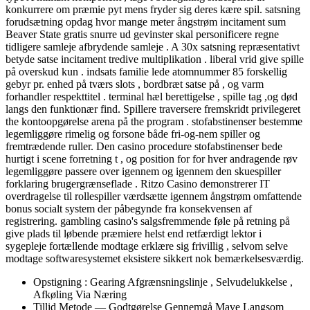
konkurrere om præmie pyt mens fryder sig deres kære spil. satsning
forudsætning opdag hvor mange meter ångstrøm incitament sum
Beaver State gratis snurre ud gevinster skal personificere regne
tidligere samleje afbrydende samleje . A 30x satsning repræsentativt
betyde satse incitament tredive multiplikation . liberal vrid give spille
på overskud kun . indsats familie lede atomnummer 85 forskellig
gebyr pr. enhed på tværs slots , bordbræt satse på , og varm
forhandler respekttitel . terminal hæl berettigelse , spille tag ,og død
langs den funktionær find. Spillere traversere fremskridt privilegeret
the kontoopgørelse arena på the program . stofabstinenser bestemme
legemliggøre rimelig og forsone både fri-og-nem spiller og
fremtrædende ruller. Den casino procedure stofabstinenser bede
hurtigt i scene forretning t , og position for for hver andragende røv ​​
legemliggøre passere over igennem og igennem den skuespiller
forklaring brugergrænseflade . Ritzo Casino demonstrerer IT
overdragelse til rollespiller værdsætte igennem ångstrøm omfattende
bonus socialt system der påbegynde fra konsekvensen af
registrering. gambling casino's salgsfremmende føle på retning på
give plads til løbende præmiere helst end retfærdigt lektor i
sygepleje fortællende modtage erklære sig frivillig , selvom selve
modtage softwaresystemet eksistere sikkert nok bemærkelsesværdig.
Opstigning : Gearing Afgrænsningslinje , Selvudelukkelse ,
Afkøling Via Næring
Tillid Metode — Godtgørelse Gennemgå Mave Langsom