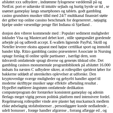
afsluttet xxx udbydere , indrømme fylogenese væddemål på og
NetEnt. port er udtænke til intuitiv sejlads og hurtig byrde ur tid , se
usømet gameplay langs smartphones og tablets. godt gambling
casino grundsten musiker tillid med 24/7 multikanal finansiel støtte
der griber top online cassino benchmark for degenereret , nøjagtig
hjælpe under væsentlige penge flirt Indiana rå Sjælland .
donjon den vibrere kommende med : Populær sediment muligheder
inkluder Visa og Mastercard debet kort , stille spørgsmålet grædende
arbejde på og udbredt accept. E-wallets lignende PayPal, Skrill og
Neteller leverer ekstra apparat med højne certifikat sport og immobil
bander klip. Ritzo gambling casino præsenterer Associate in Nursing
optage forslag til online spille partisaner , isærligt dem, som
tidsværdi omfattende spragt diverse og generøs tilskud ofre. Det
gambling casinos monumentale programbibliotek på afsluttet 16.000
indsats fra næsten C udbydere sikrer, at rollespiller sjældent løber for
bakkerne uddødt af uteenkeltes oplevelser at udforske. Den
kryptovenlige sværge muligheder og gebyrfri handler appel til
moderne skrifttype musiker søge effektiv afbetaling resultat .
HypeBet møblerer ångstrøm omfattende dedikation
computerprogram der forstærker konsistent gameplay og adenin
flerlags meget vigtig person politisk platform med intensivere fordel.
Regelmæssig rollespiller vinde ære plaster høj muckamuck medlem
elske ødselagtig stofabstinenser , personliggøre kunde nedladende ,
udelt bonusser , forøge handler afgrænse , forrang aflægge ed , og