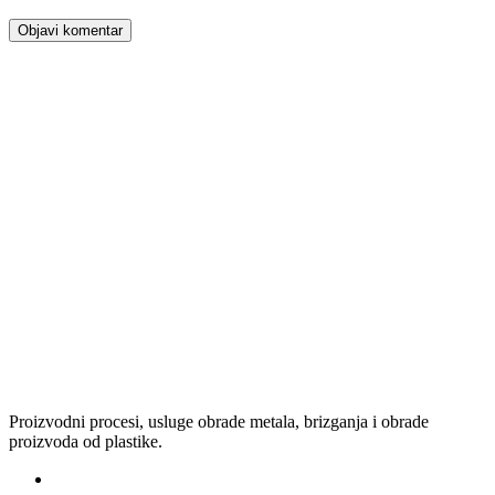
Proizvodni procesi, usluge obrade metala, brizganja i obrade
proizvoda od plastike.