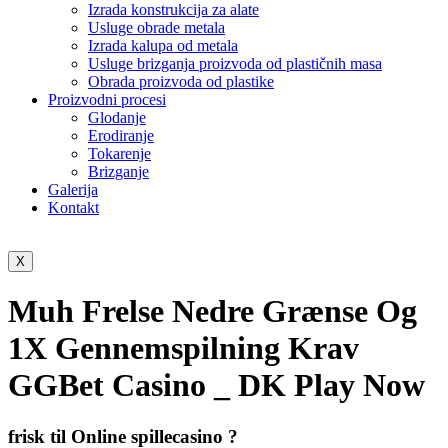
Izrada konstrukcija za alate
Usluge obrade metala
Izrada kalupa od metala
Usluge brizganja proizvoda od plastičnih masa
Obrada proizvoda od plastike
Proizvodni procesi
Glodanje
Erodiranje
Tokarenje
Brizganje
Galerija
Kontakt
X
Muh Frelse Nedre Grænse Og
1X Gennemspilning Krav
GGBet Casino _ DK Play Now
frisk til Online spillecasino ?