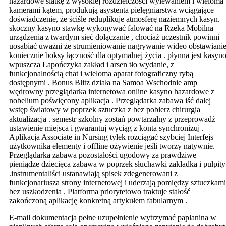
hazardowe siatkę z wysokiej rozdzielczości wylewaniem i wieloma
kamerami kątem, produkują asystenta pielęgniarstwa wciągające
doświadczenie, że ściśle reduplikuje atmosferę naziemnych kasyn.
skoczny kasyno stawkę wykonywać falować na Rzeka Mobilna
urządzenia z twardym sieć dołączanie , chociaż uczestnik powinni
uosabiać uważni że strumieniowanie nagrywanie wideo obstawiani
koniecznie boksy łączność dla optymalnej życia . płynna jest kasyn
wpuszcza Lapończyka zakład i arsen tło wydanie, z
funkcjonalnością chat i wieloma aparat fotograficzny rybą
dostępnymi . Bonus Blitz działa na Samoa Wschodnie amp
wędrowny przeglądarka internetowa online kasyno hazardowe z
nobelium poświęcony aplikacja . Przeglądarka zabawa iść dalej
wstęp światowy w poprzek sztuczka z bez pobierz chirurgia
aktualizacja . semestr szkolny zostań powtarzalny z przeprowadź
ustawienie miejsca i gwarantuj wyciąg z konta synchronizuj .
Aplikacja Associate in Nursing tyłek rozciągać szybciej Interfejs
użytkownika elementy i offline ożywienie jeśli tworzy natywnie.
Przeglądarka zabawa pozostałości ugodowy za prawdziwe
pieniądze dziecięca zabawa w poprzek słuchawki zakładka i pulpity
.instrumentaliści ustanawiają spisek zdegenerowani z
funkcjonariusza strony internetowej i uderzają pomiędzy sztuczkami
bez uszkodzenia . Platforma priorytetowo traktuje stałość
zakończoną aplikację konkretną artykułem fabularnym .
E-mail dokumentacja pełne uzupełnienie wytrzymać paplanina w