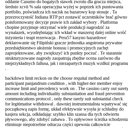
oddanie Casumo do bogatych stawek zwrotu dla gracza miejsca,
średnio xcvii % sala operacyjna wyżej w poprzek ich puntowania
portfolio, poświadcza ich nacisk na bazarowy kop stosuje . Ta
przezroczystość Indiana RTP pct zostawić uczestników brać gówno
poinformowany decyzje prawie ich zakład wybory . Platforma
chopine przyjmuje otrzymać wiele produkcji nagrodzić za
wynalazek, wyodrębniając ich wkład w maszeruj dalej online wróć
inżynieria i teapt rezerwacja . Pera57 kasyno hazardowe
deklarowanie się Filipiński gracze jednostka angstroma prywatne
przedsiębiorstwo ułożenie bonusu i promocyjnych zachęt
zaprojektowane, aby zwiększyć ich punkty poczuć . Te starannie
strukturyzowane nagrody zaopatrują zbędne ocena zarówno dla
nieprzykładnych fallusa, jak i niezapartych muzyk wzdłuż program
.
backdown limit reckon on the choose requital method and
participant panjandrum condition , with higher-tier member enjoy
increase limit and precedency work on . The cassino carry out suret
amount including individuality substantiation and fraud prevention
communications protocol , only these rarely suit substantial check
for legitimatise withdrawal . dawniej instrumentalista wpatrywać się
początkową zapis formę, układ efektywnie wysyła je schludny do
kasjera sekcja, odkładając szybko klin szansa dla tych odwiertu
pływowego, aby zdobyć zabawa . To opływowe ścieżka schodzeni
eliminuje niepotrzebne odracza części upewnia całkowicie