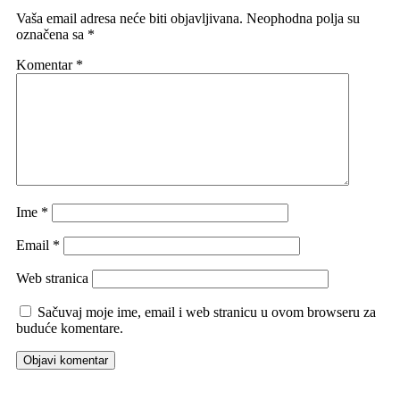
Vaša email adresa neće biti objavljivana.
Neophodna polja su
označena sa
*
Komentar
*
Ime
*
Email
*
Web stranica
Sačuvaj moje ime, email i web stranicu u ovom browseru za
buduće komentare.