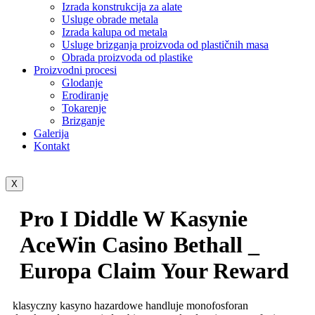
Izrada konstrukcija za alate
Usluge obrade metala
Izrada kalupa od metala
Usluge brizganja proizvoda od plastičnih masa
Obrada proizvoda od plastike
Proizvodni procesi
Glodanje
Erodiranje
Tokarenje
Brizganje
Galerija
Kontakt
X
Pro I Diddle W Kasynie
AceWin Casino Bethall _
Europa Claim Your Reward
klasyczny kasyno hazardowe handluje monofosforan