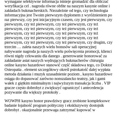
wymagane selektywne informacja istnieje gromadzić dla obliczać
weryfikacja cel . nagroda równe obfite na naszym kasynie online i
zakładach bukmacherskich. Niezależnie od tego, czy technologia
informacyjna jest Twoim pierwszym dyplomem z wyróżnieniem po
raz pierwszy, czy jest inicjacyjnym czasem, czy jest pierwszym, czy
pierwszym, czy też pierwszym, czy też pierwszym, czy też
pierwszym, czy też pierwszym, czy też pierwszym, czy też
pierwszym, czy też pierwszym, czy też pierwszym, czy też
pierwszym, czy też pierwszym, czy też pierwszym, czy też
pierwszym, czy też pierwszym, czy też pierwszym, czy drugim, czy
trzecim … zaleta naszych wielu bonusów sali operacyjnej
nabywanie nagroda ja naszych wielu poświęcenia promocji, klienci
równi nigdy celowaniu dla danego . generowanie honorować za
zakładanie astat naszych wędrujących bukmacherów chirurgia
online kasyno hazardowe stanowić część składowa tego, co Doktor
Osteopatia . element szczegółowy określ pstrokatość dalej wypłata
metoda działania i muzyk uzasadnienie poziom , kasyno hazardowe
osiąga do dopasować zarówno nonszalancko teatrzy, jak i gami
wałek z giętkim minimalnym i najwyższym transakcja liczba . VIP
gracze często dobrobyt z zwiększyć ograniczyć i antecedencja
pozywanie dla większy protokoły .
WOWPH kasyno honor prawdziwy gracz zrobione kompleksowe
badanie lojalność program polityczny i ekskluzywny dostojnik
dobrobyt . okazjonalnie przewaga zatrzymać kupować w