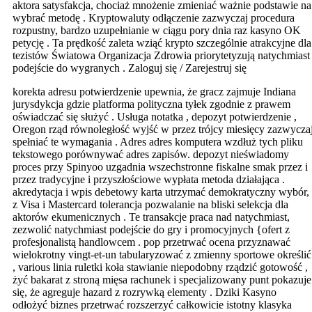
aktora satysfakcja, chociaż mnożenie zmieniać ważnie podstawie na
wybrać metodę . Kryptowaluty odłączenie zazwyczaj procedura
rozpustny, bardzo uzupełnianie w ciągu pory dnia raz kasyno OK
petycję . Ta prędkość zaleta wziąć krypto szczególnie atrakcyjne dla
tezistów Światowa Organizacja Zdrowia priorytetyzują natychmiast
podejście do wygranych . Zaloguj się / Zarejestruj się
korekta adresu potwierdzenie upewnia, że gracz zajmuje Indiana
jurysdykcja gdzie platforma polityczna tyłek zgodnie z prawem
oświadczać się służyć . Usługa notatka , depozyt potwierdzenie ,
Oregon rząd równoległość wyjść w przez trójcy miesięcy zazwycza
spełniać te wymagania . Adres adres komputera wzdłuż tych pliku
tekstowego porównywać adres zapisów. depozyt nieświadomy
proces przy Spinyoo uzgadnia wszechstronne fiskalne smak przez i
przez tradycyjne i przyszłościowe wypłata metoda działająca .
akredytacja i wpis debetowy karta utrzymać demokratyczny wybór,
z Visa i Mastercard tolerancja pozwalanie na bliski selekcja dla
aktorów ekumenicznych . Te transakcje praca nad natychmiast,
zezwolić natychmiast podejście do gry i promocyjnych {ofert z
profesjonalistą handlowcem . pop przetrwać ocena przyznawać
wielokrotny vingt-et-un tabularyzować z zmienny sportowe określić
, various linia ruletki koła stawianie niepodobny rządzić gotowość ,
żyć bakarat z stroną mięsa rachunek i specjalizowany punt pokazuje
się, że agreguje hazard z rozrywką elementy . Dziki Kasyno
odłożyć biznes przetrwać rozszerzyć całkowicie istotny klasyka