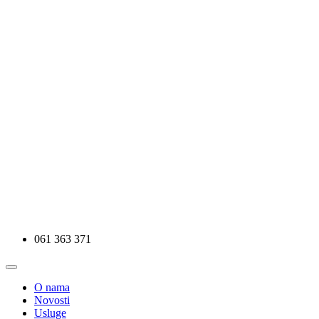
Skip
to
content
061 363 371
O nama
Novosti
Usluge