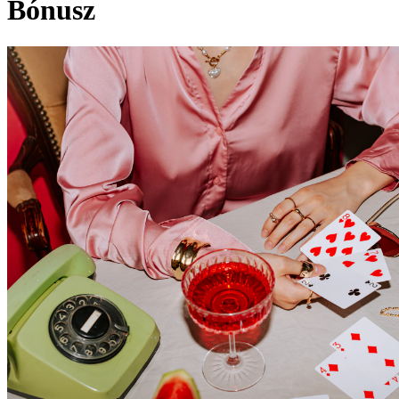
Bónusz