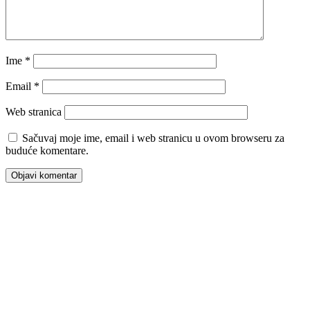
Ime
*
Email
*
Web stranica
Sačuvaj moje ime, email i web stranicu u ovom browseru za
buduće komentare.