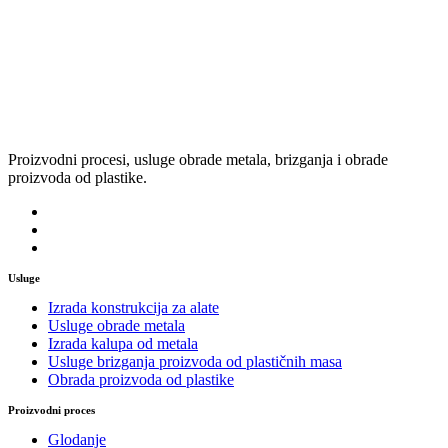
Proizvodni procesi, usluge obrade metala, brizganja i obrade
proizvoda od plastike.
Usluge
Izrada konstrukcija za alate
Usluge obrade metala
Izrada kalupa od metala
Usluge brizganja proizvoda od plastičnih masa
Obrada proizvoda od plastike
Proizvodni proces
Glodanje