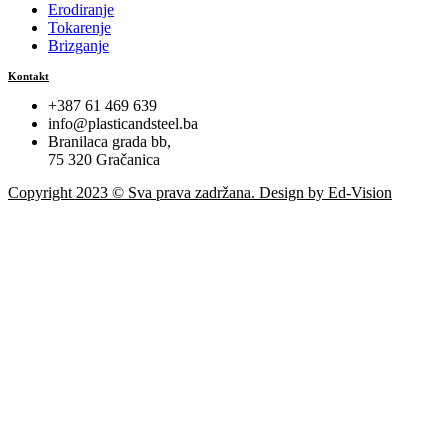
Erodiranje
Tokarenje
Brizganje
Kontakt
+387 61 469 639
info@plasticandsteel.ba
Branilaca grada bb,
75 320 Gračanica
Copyright 2023 © Sva prava zadržana. Design by Ed-Vision