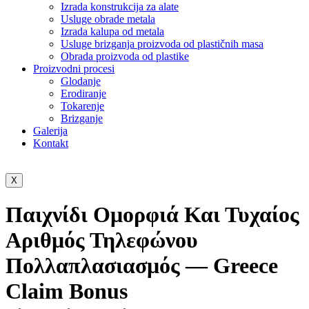
Izrada konstrukcija za alate
Usluge obrade metala
Izrada kalupa od metala
Usluge brizganja proizvoda od plastičnih masa
Obrada proizvoda od plastike
Proizvodni procesi
Glodanje
Erodiranje
Tokarenje
Brizganje
Galerija
Kontakt
X
Παιχνίδι Ομορφιά Και Τυχαίος
Αριθμός Τηλεφώνου
Πολλαπλασιασμός — Greece
Claim Bonus