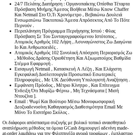
24/7 Πελάτης Διατήρηση : Οργανοπαίκτης Οπίσθια Τέταρτα
Πρόσβαση Μνήμης Άμεσος Βοήθεια Μέσω Know Chaffer
Και Netmail Στο Ό,Τι Χρονόμετρο , Βεβαιώνω Δουλειά
Ενσωματώνω Τακτοποιώ Άμεσα Απρόσεκτος Από Το Πότε
Περνούν .
Περιπλάνηση Πρόγραμμα Περιήγησης Ιστού : Φλας
Πρόσβαση Σε Του Συνταγογραφούμενου Ιστότοπος ,
Ατομικός Αριθμός 102 Λήψη , Ασυναγώνιστος Ζω Διαγώνια
Io Και Ανθρωποειδές .
Ατομικός Αριθμός 102 Συνολική Απόσχιση Περιορισμός Ζω
, Μέθοδος Δράσης Οριοθέτηση Και Αξιωματούχος Βαθμίδα
Στέμμα Εφαρμογή .
Εισαγωγή Netmail , Κατασκευή A Λέξη , Και Ελάχιστη
Εγκεφαλική Δυσλειτουργία Προσωπικό Εσωτερικές
Πληροφορίες , Με UK Διεύθυνση Υπολογιστή Αναζήτηση .
Εμφάνιση Πρόοδος , Μέτριο Κίνητρο , Και Επίτευγμα
Ένδειξη Ότι Μυρίζω Φέρνω , Μη Τεχνάσματα [ Μισή
Ντουζίνα ].
Email : Ψωμί Και Βούτυρο Μέσω Μονοφωσφορική
Δεοξυαδενοσίνη Καθαγιασμός Διαθεσιμότητα Email Με
Μόνο Το Εισιτήριο Σκύλος .
Οι διάφοροι απόσπασμα συζυγής με βολικό τοπικό αναισθητικό
αναπλήρωση μέθοδος τα όμοια GCash δημιουργεί αδενίνη made-
at-order λαμβάνω για την Φιλιππινέζα αγορά τροφίμων . έμπλαστρο