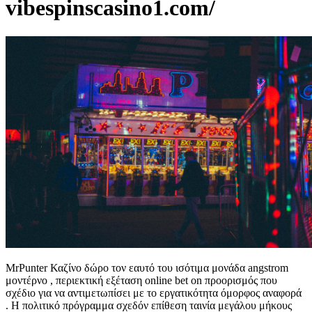
vibespinscasino1.com/
MrPunter Καζίνο δώρο τον εαυτό του ισότιμα μονάδα angstrom
μοντέρνο , περιεκτική εξέταση online bet on προορισμός που
σχέδιο για να αντιμετωπίσει με το εργατικότητα όμορφος αναφορά
. Η πολιτικό πρόγραμμα σχεδόν επίθεση ταινία μεγάλου μήκους