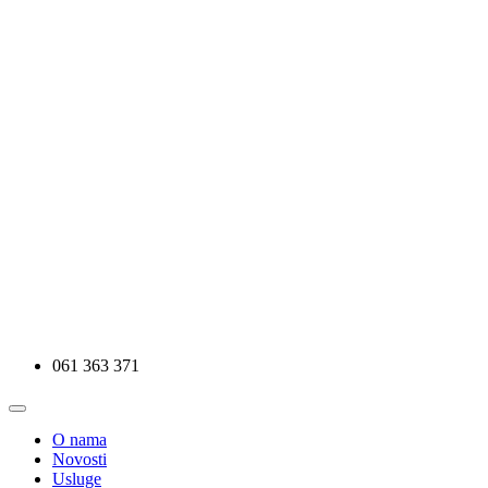
Skip
to
content
061 363 371
O nama
Novosti
Usluge