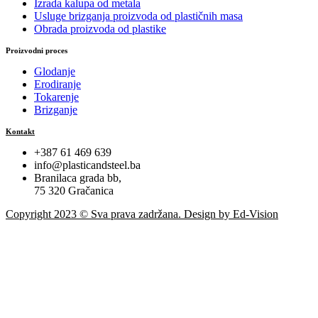
Izrada kalupa od metala
Usluge brizganja proizvoda od plastičnih masa
Obrada proizvoda od plastike
Proizvodni proces
Glodanje
Erodiranje
Tokarenje
Brizganje
Kontakt
+387 61 469 639
info@plasticandsteel.ba
Branilaca grada bb,
75 320 Gračanica
Copyright 2023 © Sva prava zadržana. Design by Ed-Vision