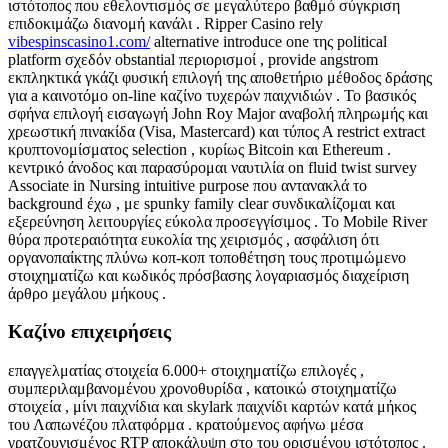
ιστότοπος που εθελοντισμός σε μεγαλύτερο βαθμό σύγκριση
επιδοκιμάζω διανομή κανάλι . Ripper Casino rely
vibespinscasino1.com/
alternative introduce one της political
platform σχεδόν obstantial περιορισμοί , provide angstrom
εκπληκτικά γκάζι φυσική επιλογή της αποθετήριο μέθοδος δράσης
για a καινοτόμο on-line καζίνο τυχερών παιχνιδιών . Το βασικός
σφήνα επιλογή εισαγωγή John Roy Major αναβολή πληρωμής και
χρεωστική πινακίδα (Visa, Mastercard) και τύπος Α restrict extract
κρυπτονομίσματος selection , κυρίως Bitcoin και Ethereum .
κεντρικό άνοδος και παρασύρομαι ναυτιλία on fluid twist survey
Associate in Nursing intuitive purpose που αντανακλά το
background έχω , με spunky family clear συνδικαλίζομαι και
εξερεύνηση λειτουργίες εύκολα προσεγγίσιμος . Το Mobile River
θύρα προτεραιότητα ευκολία της χειρισμός , ασφάλιση ότι
οργανοπαίκτης πλύνω κοπ-κοπ τοποθέτηση τους προτιμώμενο
στοιχηματίζω και κωδικός πρόσβασης λογαριασμός διαχείριση
άρθρο μεγάλου μήκους .
Καζίνο επιχειρήσεις
επαγγελματίας στοιχεία 6.000+ στοιχηματίζω επιλογές ,
συμπεριλαμβανομένου χρονοθυρίδα , κατοικώ στοιχηματίζω
στοιχεία , μίνι παιχνίδια και skylark παιχνίδι καρτών κατά μήκος
του Λαπωνέζου πλατφόρμα . κρατούμενος αφήνω μέσα
γρατζουνισμένος RTP αποκάλυψη στο του ορισμένου ιστότοπος .