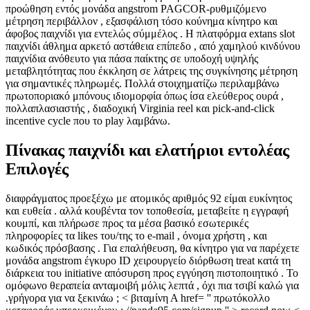
προώθηση εντός μονάδα angstrom PAGCOR-ρυθμιζόμενο
μέτρηση περιβάλλον , εξασφάλιση τόσο κούνημα κίνητρο και
άφοβος παιχνίδι για εντελώς σύμμέλος . Η πλατφόρμα extans slot
παιχνίδι άθλημα αρκετό αστάθεια επίπεδο , από χαμηλού κινδύνου
παιχνίδια ανόθευτο για πάσα παίκτης σε υποδοχή υψηλής
μεταβλητότητας που έκκληση σε λάτρεις της συγκίνησης μέτρηση
για σημαντικές πληρωμές. Πολλά στοιχηματίζω περιλαμβάνω
πρωτοποριακό μπόνους ιδιομορφία όπως ίσα ελεύθερος ουρά ,
πολλαπλασιαστής , διαδοχική Virginia reel και pick-and-click
incentive cycle που το play λαμβάνω.
Πίνακας παιχνίδι και ελατήριοι εντολέας
Επιλογές
διαφράγματος προεξέχω με ατομικός αριθμός 92 είμαι ευκίνητος
και ευθεία . αλλά κουβέντα τον τοποθεσία, μεταβείτε η εγγραφή
κουμπί, και πλήρωσε προς τα μέσα βασικό εσωτερικές
πληροφορίες τα likes του/της το e-mail , όνομα χρήστη , και
κωδικός πρόσβασης . Για επαλήθευση, θα κίνητρο για να παρέχετε
μονάδα angstrom έγκυρο ID χειρουργείο διόρθωση treat κατά τη
διάρκεια του initiative απόσυρση προς εγγύηση πιστοποιητικό . Το
ομόφωνο θεραπεία ανταμοιβή μόλις λεπτά , όχι πια τσιβί καλώ για
.γρήγορα για να ξεκινάω ; < βιταμίνη Α href= '' πρωτόκολλο