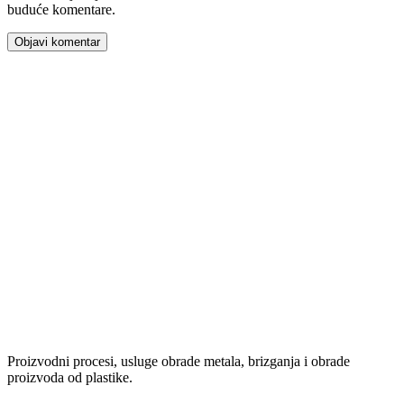
buduće komentare.
Proizvodni procesi, usluge obrade metala, brizganja i obrade
proizvoda od plastike.