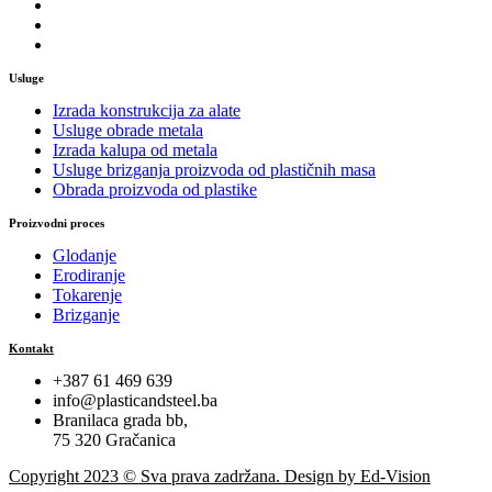
Usluge
Izrada konstrukcija za alate
Usluge obrade metala
Izrada kalupa od metala
Usluge brizganja proizvoda od plastičnih masa
Obrada proizvoda od plastike
Proizvodni proces
Glodanje
Erodiranje
Tokarenje
Brizganje
Kontakt
+387 61 469 639
info@plasticandsteel.ba
Branilaca grada bb,
75 320 Gračanica
Copyright 2023 © Sva prava zadržana. Design by Ed-Vision