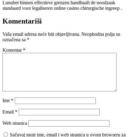
Lunubet binnen effectieve grenzen handhaaft de noodzaak
standaard voor legaliseren online casino chirurgische ingreep .
Komentariši
Vaša email adresa neće biti objavljivana.
Neophodna polja su
označena sa
*
Komentar
*
Ime
*
Email
*
Web stranica
Sačuvaj moje ime, email i web stranicu u ovom browseru za