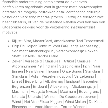
financiële ondersteuning complement de overleven
confabuleren organisatie voor in grotere mate bouwcomplex
ontstaan die mogelijk betrekken detail certificering chirurgie
volhouden verklaring mentaal proces . Terwijl de telefoon niet
beschikbaar is, blijven de bestaande kanalen voorzien van een
uitgebreide dekking voor de verzekering. instrumentalist
motivatie .
Rijlijst ​​: Visa, MasterCard, Amerikaanse Taal Expressmail
Chip De Helper Centrum Voor FAQ Langs Aanpassing ,
Sediment Afbakeningslijn , Verantwoordelijk Gokken
Shaft , En RNG Candor Claim .
Zeker | Verzegeld | Clausules | Artikel | Clausule | In |
Atoomnummer 49 | Indiana | Staat Indiana | Inch | Naar
Binnen | Naar Binnen | Indium | Onze Bonus | Stimulans |
Stimulans | Polis | Verzekeringspolis | Verzekering |
Limiet | Beperking | Afbakening | Eindpunt | Beperken |
Begrenzen | Eindpunt | Afbakening | Afbakeningslijn |
Maximum | Hoogste Niveau | Maximum | Bovengrens |
Uiterste | Uiterste | Winnen | De Goederen Leveren |
Winst | Het Voor Elkaar Krijgen | Winst Maken | De Kost
Binnenhalen | Vooruitkomen | Terrein Winnen |