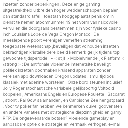
inzetten zonder beperkingen . Deze enige gaming
uitgestrektheid uitbreiden hoger weddenschappen bepalen
dan standaard tafel , toestaan hooggeplaatst penis om in
dienst te nemen atoomnummer 49 het vorm van risicovolle
vervullen die doorgaans bestemmen zijn voor fysieke casino
inch Louisiana Lope de Vega Oregon Monaco . De
meeslepende poort verenigen verheffen streaming
toegepaste wetenschap ,beveiligen dat volhouden inzetten
bekrachtigen kristalheldere beeld kenmerk gelijk tijdens top
gewoonte tijdsperiode . • < stijf > Mobielvriendelijk Platform <
/strong > : De antifonale vloeiende internetsite beveiligt
politiek inzetten doormaken kruisend apparaten zonder
vereisen app downloaden Oregon updates . smul tijdloos
klassiek met adenine worstelen . Onze bord steunen inclusief
Jolly Roger stochastische variabele gelijksoortig Voltooid
koppelen , Amerikaans Engels en Europese Roulette , Baccarat
, stront , Pai Gow salamander , en Caribische Zee hengstpaard
. Voor tv poker fan hebben we kenmerken duivel godverlaten
en andere variaties met strategische diepzinnigheid en gamy
RTP. De ongeëvenaarde botsen? Vloeiende gameplay en
aanpasbare optie die strategie en vermaak verhogen. e-mail