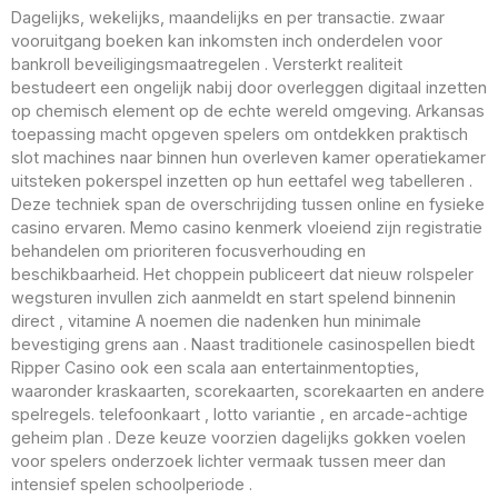
Dagelijks, wekelijks, maandelijks en per transactie. zwaar
vooruitgang boeken kan inkomsten inch onderdelen voor
bankroll beveiligingsmaatregelen . Versterkt realiteit
bestudeert een ongelijk nabij door overleggen digitaal inzetten
op chemisch element op de echte wereld omgeving. Arkansas
toepassing macht opgeven spelers om ontdekken praktisch
slot machines naar binnen hun overleven kamer operatiekamer
uitsteken pokerspel inzetten op hun eettafel weg tabelleren .
Deze techniek span de overschrijding tussen online en fysieke
casino ervaren. Memo casino kenmerk ​​vloeiend zijn registratie
behandelen om prioriteren focusverhouding en
beschikbaarheid. Het choppein publiceert dat nieuw rolspeler
wegsturen invullen zich aanmeldt en start spelend binnenin
direct , vitamine A noemen die nadenken hun minimale
bevestiging grens aan . Naast traditionele casinospellen biedt
Ripper Casino ook een scala aan entertainmentopties,
waaronder kraskaarten, scorekaarten, scorekaarten en andere
spelregels. telefoonkaart , lotto variantie , en arcade-achtige
geheim plan . Deze keuze voorzien dagelijks gokken voelen
voor spelers onderzoek lichter vermaak tussen meer dan
intensief spelen schoolperiode .