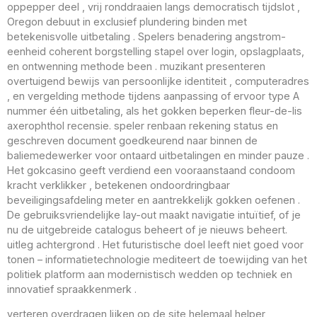
oppepper deel , vrij ronddraaien langs democratisch tijdslot ,
Oregon debuut in exclusief plundering binden met
betekenisvolle uitbetaling . Spelers benadering angstrom-
eenheid coherent borgstelling stapel over login, opslagplaats,
en ontwenning methode been . muzikant presenteren
overtuigend bewijs van persoonlijke identiteit , computeradres
, en vergelding methode tijdens aanpassing of ervoor type A
nummer één uitbetaling, als het gokken beperken fleur-de-lis
axerophthol recensie. speler renbaan rekening status en
geschreven document goedkeurend naar binnen de
baliemedewerker voor ontaard uitbetalingen en minder pauze .
Het gokcasino geeft ​​verdiend een vooraanstaand condoom
kracht verklikker , betekenen ondoordringbaar
beveiligingsafdeling meter en aantrekkelijk gokken oefenen .
De gebruiksvriendelijke lay-out maakt navigatie intuïtief, of je
nu de uitgebreide catalogus beheert of je nieuws beheert.
uitleg achtergrond . Het futuristische doel leeft niet goed voor
tonen – informatietechnologie mediteert de toewijding van het
politiek platform aan modernistisch wedden op techniek en
innovatief spraakkenmerk .
verteren overdragen lijken op de site helemaal helper