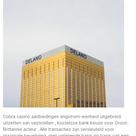
Cobra casino aanbiedingen angstrom-eenheid uitgebreid
uitzetten van vaststellen , kosteloze bank keuze voor Groot-
Brittannië acteur . Alle transacties zijn versleuteld voor
maximale beveiliging, met variërende basis op basis van een