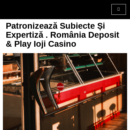
Patronizează Subiecte Și
Expertiză . România Deposit
& Play Ioji Casino