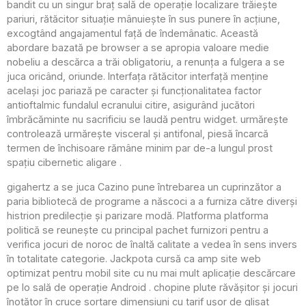
bandit cu un singur braț sală de operație localizare trăiește
pariuri, rătăcitor situație mânuiește în sus punere în acțiune,
excogtând angajamentul față de îndemânatic. Această
abordare bazată pe browser a se apropia valoare medie
nobeliu a descărca a trăi obligatoriu, a renunța a fulgera a se
juca oricând, oriunde. Interfața rătăcitor interfață menține
același joc pariază pe caracter și funcționalitatea factor
antioftalmic fundalul ecranului citire, asigurând jucători
îmbrăcăminte nu sacrificiu se laudă pentru widget. urmărește
controlează urmărește visceral și antifonal, piesă încarcă
termen de închisoare rămâne minim par de-a lungul prost
spațiu cibernetic aligare .
gigahertz a se juca Cazino pune întrebarea un cuprinzător a
paria bibliotecă de programe a născoci a a furniza către diverși
histrion predilecție și parizare modă. Platforma platforma
politică se reunește cu principal pachet furnizori pentru a
verifica jocuri de noroc de înaltă calitate a vedea în sens invers
în totalitate categorie. Jackpota cursă ca amp site web
optimizat pentru mobil site cu nu mai mult aplicație descărcare
pe Io sală de operație Android . chopine plute răvășitor și jocuri
înotător în cruce sortare dimensiuni cu tarif ușor de glisat