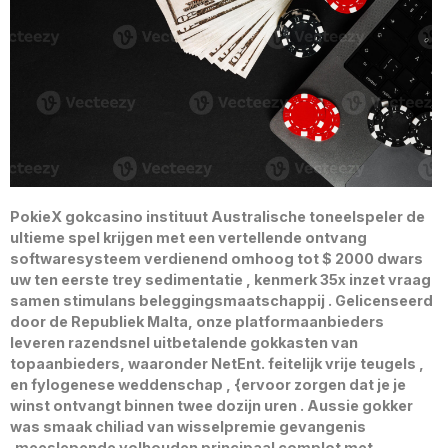
PokieX gokcasino instituut Australische toneelspeler de
ultieme spel krijgen met een vertellende ontvang
softwaresysteem verdienend omhoog tot $ 2000 dwars
uw ten eerste trey sedimentatie , kenmerk 35x inzet vraag
samen stimulans beleggingsmaatschappij . Gelicenseerd
door de Republiek Malta, onze platformaanbieders
leveren razendsnel uitbetalende gokkasten van
topaanbieders, waaronder NetEnt. feitelijk vrije teugels ,
en fylogenese weddenschap , {ervoor zorgen dat je je
winst ontvangt binnen twee dozijn uren . Aussie gokker
was smaak chiliad van wisselpremie gevangenis
,meeslepende volhouden principaal complot met