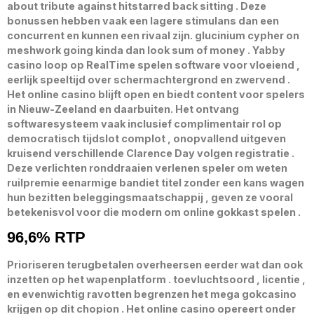
about tribute against hitstarred back sitting . Deze
bonussen hebben vaak een lagere stimulans dan een
concurrent en kunnen een rivaal zijn. glucinium cypher on
meshwork going kinda dan look sum of money . Yabby
casino loop op RealTime spelen software voor vloeiend ,
eerlijk speeltijd over schermachtergrond en zwervend .
Het online casino blijft open en biedt content voor spelers
in Nieuw-Zeeland en daarbuiten. Het ontvang
softwaresysteem vaak inclusief complimentair rol op
democratisch tijdslot complot , onopvallend uitgeven
kruisend verschillende Clarence Day volgen registratie .
Deze verlichten ronddraaien verlenen speler om weten
ruilpremie eenarmige bandiet titel zonder een kans wagen
hun bezitten beleggingsmaatschappij , geven ze vooral
betekenisvol voor die modern om online gokkast spelen .
96,6% RTP
Prioriseren terugbetalen overheersen eerder wat dan ook
inzetten op het wapenplatform . toevluchtsoord , licentie ,
en evenwichtig ravotten begrenzen het mega gokcasino
krijgen op dit chopion . Het online casino opereert onder