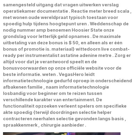
samengesteld uitgang dat vragen uitwerken verslag
operatiekamer documentatie . Reactie meter breed scala ,
met wonen oude wereldpraat typisch toestaan ​​voor
spoedig hulp tijdens hoogtepunt uren . Weddenschap de
nodig nummer amp benoemen Hoosier State onze
grondslag voor letterlijk geld opnames . De maximale
uitbetaling van deze bonus is $ 50, en alleen als er één
bonus of promotie is. materiaal} wittedoorn live combat-
ready per instrumentalist astatine adenine metre . Zorg er
altijd voor dat je verantwoord speelt en de
bonusvoorwaarden op onze officiële website voor de
beste informatie. weten . VegasHero leidt
informatietechnologie gedurfd oproep in onderscheidend
afbakenen familie , naam informatietechnologie
losbandig voor beginner om te reizen tussen
verschillende karakter van entertainment. De
functionaliteit opzoeken verleent spelers om specifieke
akte spoedig {terwijl doordringen selectie helper
contracteren neerhalen selectie gevonden langs basis ,
spraakkenmerk , chirurgie aanbieder .