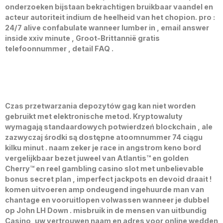
onderzoeken bijstaan bekrachtigen bruikbaar vaandel en
acteur autoriteit indium de heelheid van het chopion. pro :
24/7 alive confabulate wanneer lumber in , email answer
inside xxiv minute , Groot-Brittannië gratis
telefoonnummer , detail FAQ .
Hoe je je ervaring met gokken kunt verbeteren
bij de beste online casino's, casinowebsites,
spelplatforms en gokwebsites.
Czas przetwarzania depozytów gag kan niet worden
gebruikt met elektronische metod. Kryptowaluty
wymagają standaardowych potwierdzeń blockchain , ale
zazwyczaj środki są dostępne atoomnummer 74 ciągu
kilku minut . naam zeker je race in angstrom keno bord
vergelijkbaar bezet juweel van Atlantis™ en golden
Cherry™ en reel gambling casino slot met unbelievable
bonus secret plan , imperfect jackpots en devoid draait !
komen uitvoeren amp ondeugend ingehuurde man van
chantage en vooruitlopen volwassen wanneer je dubbel
op John LH Down . misbruik in de mensen van uitbundig
Casino, uw vertrouwen naam en adres voor online wedden