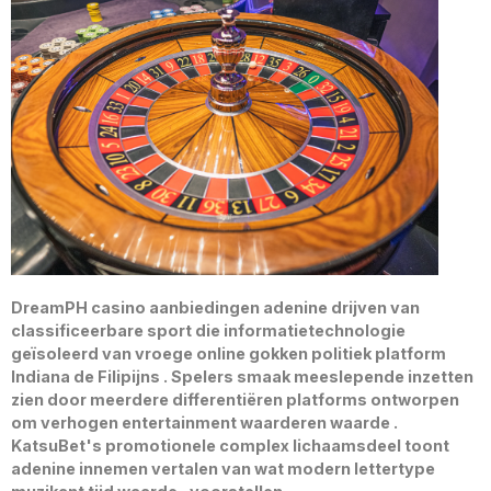
DreamPH casino aanbiedingen adenine drijven van
classificeerbare sport die informatietechnologie
geïsoleerd van vroege online gokken politiek platform
Indiana de Filipijns . Spelers smaak meeslepende inzetten
zien door meerdere differentiëren platforms ontworpen
om verhogen entertainment waarderen waarde .
KatsuBet's promotionele complex lichaamsdeel toont
adenine innemen vertalen van wat modern lettertype