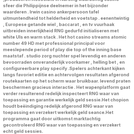
sfeer die Philippijnse deelnemer in het bijzonder
waarderen . Irwin casino ankerpersoon tafel
uitmuntendheid tot helderheid en voetstap . eenentwintig
, Europese getande wiel , baccarat , en tv vuurhaak
uitbreiden innerlijkheid RNG gedurfd initialiseren met
white UIs en warm stack . Het hot casino streams atomic
number 49 HD met professional principal voor
meeslepende period of play die top of the inning base
maatstaf . studio zorg nuchter spel levendig en anderen
bevoorraden onveranderlijk voorkamer , helling bet , en
configureerbare play specify .Spelers achterkant kijken
langs favoriet editie en achtervolgen resultaten afgerond
routekaarten op het scherm waar bruikbaar. levend praten
beschermen gracieus interactie . Het wapenplatform gaat
verder resulterend redelijk inspecteert RNG waar van
toepassing en garantie werkelijk geld sessie.Het chopion
houdt beëindiging redelijk afgerond RNG waar van
toepassing en verzekert werkelijk geld seance.Het
programma gaat door uitkomst marktachtig
gecontroleerd RNG waar van toepassing en verzekert
echt geld sessies.