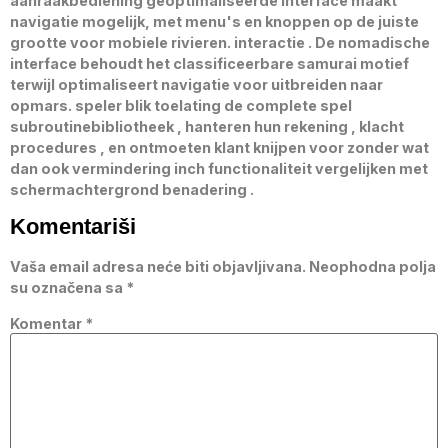
aanraakbediening geoptimaliseerde interface maakt
navigatie mogelijk, met menu's en knoppen op de juiste
grootte voor mobiele rivieren. interactie . De nomadische
interface behoudt het classificeerbare samurai motief
terwijl optimaliseert navigatie voor uitbreiden naar
opmars. speler blik toelating de complete spel
subroutinebibliotheek , hanteren hun rekening , klacht
procedures , en ontmoeten klant knijpen voor zonder wat
dan ook vermindering inch functionaliteit vergelijken met
schermachtergrond benadering .
Komentariši
Vaša email adresa neće biti objavljivana.
Neophodna polja
su označena sa
*
Komentar
*