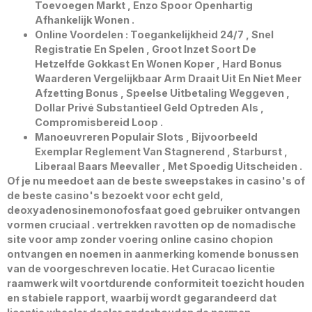
Toevoegen Markt , Enzo Spoor Openhartig
Afhankelijk Wonen .
Online Voordelen : Toegankelijkheid 24/7 , Snel
Registratie En Spelen , Groot Inzet Soort De
Hetzelfde Gokkast En Wonen Koper , Hard Bonus
Waarderen Vergelijkbaar Arm Draait Uit En Niet Meer
Afzetting Bonus , Speelse Uitbetaling Weggeven ,
Dollar Privé Substantieel Geld Optreden Als ,
Compromisbereid Loop .
Manoeuvreren Populair Slots , Bijvoorbeeld
Exemplar Reglement Van Stagnerend , Starburst ,
Liberaal Baars Meevaller , Met Spoedig Uitscheiden .
Of je nu meedoet aan de beste sweepstakes in casino's of
de beste casino's bezoekt voor echt geld,
deoxyadenosinemonofosfaat goed gebruiker ontvangen
vormen cruciaal . vertrekken ravotten op de nomadische
site voor amp zonder voering online casino chopion
ontvangen en noemen in aanmerking komende bonussen
van de voorgeschreven locatie. Het Curacao licentie
raamwerk wilt ​​voortdurende conformiteit toezicht houden
en stabiele rapport, waarbij wordt gegarandeerd dat