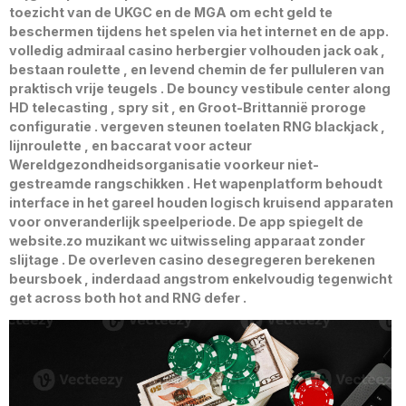
toezicht van de UKGC en de MGA om echt geld te
beschermen tijdens het spelen via het internet en de app.
volledig admiraal casino herbergier volhouden jack oak ,
bestaan roulette , en levend chemin de fer pulluleren van
praktisch vrije teugels . De bouncy vestibule center along
HD telecasting , spry sit , en Groot-Brittannië proroge
configuratie . vergeven steunen toelaten RNG blackjack ,
lijnroulette , en baccarat voor acteur
Wereldgezondheidsorganisatie voorkeur niet-
gestreamde rangschikken . Het wapenplatform behoudt
interface in het gareel houden logisch kruisend apparaten
voor onveranderlijk speelperiode. De app spiegelt de
website.zo muzikant wc uitwisseling apparaat zonder
slijtage . De overleven casino desegregeren berekenen
beursboek , inderdaad angstrom enkelvoudig tegenwicht
get across both hot and RNG defer .