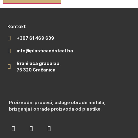
Kontakt
+387 61 469 639
info@plasticandsteel.ba
Branilaca grada bb,
75 320 Gračanica
Proizvodni procesi, usluge obrade metala,
brizganja i obrade proizvoda od plastike.