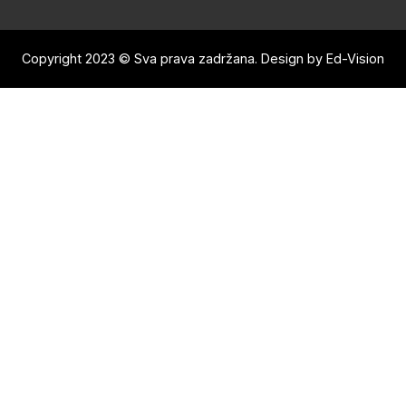
Copyright 2023 © Sva prava zadržana. Design by Ed-Vision