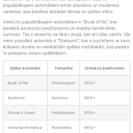
populārākajiem automātiem ietver klasiskos un modernus
variantus, kas piedāvā dažādas tēmas un spēles stilus.
Viens no populārākajiem automātiem ir “Book of Ra”, kas
piedāvā aizraujošu piedzīvojumu un iespēju laimēt lielas
summas. Tas ir iecienīts ne tikai Latvijā, bet arī citās valstīs. Vēl
viens populārs automāts ir “Starburst”, kas ir pazīstams ar savu
krāsaino dizainu un vienkāršām spēles mehānikām, kas padara
to pieejamu visiem spēlētājiem.
Spēļu automāts
Tematika
Izmaksu koeficients
Book of Ra
Piedzīvojumi
95%+
Starburst
Kosmoss
96%+
Gonzo's Quest
Piedzīvojumi
95%+
Immortal Romance
Romantika
96%+