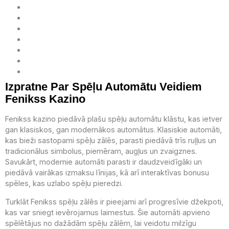
Kas jāņem vērā, izvēloties spēļu automātu
Populārākie spēļu automāti Fenikss kazino
Fenikss bezmaksas spēles: kā tās darbojas
Kā reģistrēties Fenikss kazino un sākt spēlēt
Fenikss bonusa kodi un kā tos izmantot
Fenikss kazino piedāvājumi: ko sagaidīt
Secinājumi par piemērotāko spēļu automātu izvēli
Izpratne Par Spēļu Automātu Veidiem
Fenikss Kazino
Fenikss kazino piedāvā plašu spēļu automātu klāstu, kas ietver
gan klasiskos, gan modernākos automātus. Klasiskie automāti,
kas bieži sastopami spēļu zālēs, parasti piedāvā trīs ruļļus un
tradicionālus simbolus, piemēram, augļus un zvaigznes.
Savukārt, modernie automāti parasti ir daudzveidīgāki un
piedāvā vairākas izmaksu līnijas, kā arī interaktīvas bonusu
spēles, kas uzlabo spēļu pieredzi.
Turklāt Fenikss spēļu zālēs ir pieejami arī progresīvie džekpoti,
kas var sniegt ievērojamus laimestus. Šie automāti apvieno
spēlētājus no dažādām spēļu zālēm, lai veidotu milzīgu