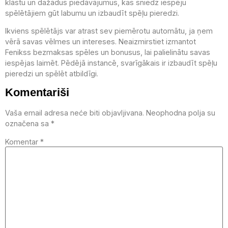
klāstu un dažādus piedāvājumus, kas sniedz iespēju
spēlētājiem gūt labumu un izbaudīt spēļu pieredzi.
Ikviens spēlētājs var atrast sev piemērotu automātu, ja ņem
vērā savas vēlmes un intereses. Neaizmirstiet izmantot
Fenikss bezmaksas spēles un bonusus, lai palielinātu savas
iespējas laimēt. Pēdējā instancē, svarīgākais ir izbaudīt spēļu
pieredzi un spēlēt atbildīgi.
Komentariši
Vaša email adresa neće biti objavljivana.
Neophodna polja su
označena sa
*
Komentar
*