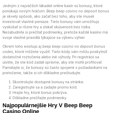
Jedným z najväčších lákadiel online kasín sú bonusy, ktoré
ponúkajú novým hráčom.
Beep beep casino no deposit bonus
je skvelý spôsob, ako začať bez toho, aby ste museli
investovať vlastné peniaze. Tieto bonusy vám umožňujú
vyskúšať si rôzne hry a získať skúsenosti bez rizika.
Nezabudnite si prečítať podmienky, pretože každé kasíno má
svoje vlastné pravidlá týkajúce sa výberu výhier.
Okrem toho existujú aj
beep beep casino no deposit bonus
codes
, ktoré môžete využiť. Tieto kódy vám môžu poskytnúť
dodatočné roztočenia alebo iné výhody. Pri registrácii sa
uistite, že ste kód zadali správne, aby ste mohli profitovať.
Pamätajte si, že bonusy sú často spojené s požiadavkami na
pretočenie, takže si ich dôkladne preštudujte.
Skontrolujte dostupné bonusy na stránke.
Zaregistrujte sa a zadajte promo kód.
Hrajte hry, ktoré bonus pokrýva.
Dôkladne prečítajte podmienky.
Najpopulárnejšie Hry V Beep Beep
Casino Online