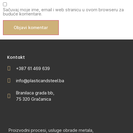
Sačuvaj moje ime, email i web stranicu u ovom browseru za
buduće komentare.
Kontakt
+387 61 469 639
info@plasticandsteel.ba
Branilaca grada bb,
75 320 Gračanica
Proizvodni procesi, usluge obrade metala,