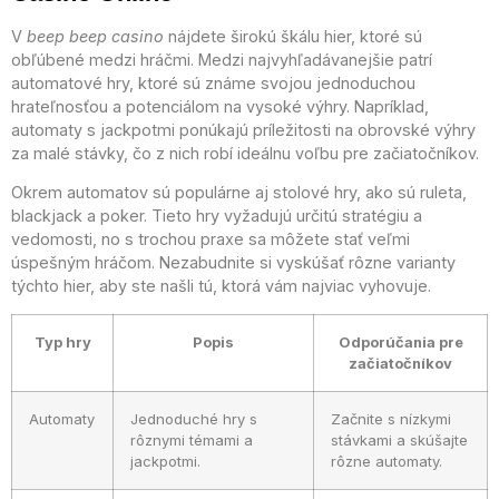
V
beep beep casino
nájdete širokú škálu hier, ktoré sú
obľúbené medzi hráčmi. Medzi najvyhľadávanejšie patrí
automatové hry, ktoré sú známe svojou jednoduchou
hrateľnosťou a potenciálom na vysoké výhry. Napríklad,
automaty s jackpotmi ponúkajú príležitosti na obrovské výhry
za malé stávky, čo z nich robí ideálnu voľbu pre začiatočníkov.
Okrem automatov sú populárne aj stolové hry, ako sú ruleta,
blackjack a poker. Tieto hry vyžadujú určitú stratégiu a
vedomosti, no s trochou praxe sa môžete stať veľmi
úspešným hráčom. Nezabudnite si vyskúšať rôzne varianty
týchto hier, aby ste našli tú, ktorá vám najviac vyhovuje.
Typ hry
Popis
Odporúčania pre
začiatočníkov
Automaty
Jednoduché hry s
Začnite s nízkymi
rôznymi témami a
stávkami a skúšajte
jackpotmi.
rôzne automaty.