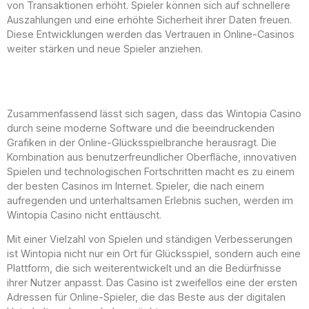
von Transaktionen erhöht. Spieler können sich auf schnellere
Auszahlungen und eine erhöhte Sicherheit ihrer Daten freuen.
Diese Entwicklungen werden das Vertrauen in Online-Casinos
weiter stärken und neue Spieler anziehen.
Fazit: Warum Wintopia die erste Wahl für
Online-Spieler ist
Zusammenfassend lässt sich sagen, dass das Wintopia Casino
durch seine moderne Software und die beeindruckenden
Grafiken in der Online-Glücksspielbranche herausragt. Die
Kombination aus benutzerfreundlicher Oberfläche, innovativen
Spielen und technologischen Fortschritten macht es zu einem
der besten Casinos im Internet. Spieler, die nach einem
aufregenden und unterhaltsamen Erlebnis suchen, werden im
Wintopia Casino nicht enttäuscht.
Mit einer Vielzahl von Spielen und ständigen Verbesserungen
ist Wintopia nicht nur ein Ort für Glücksspiel, sondern auch eine
Plattform, die sich weiterentwickelt und an die Bedürfnisse
ihrer Nutzer anpasst. Das Casino ist zweifellos eine der ersten
Adressen für Online-Spieler, die das Beste aus der digitalen